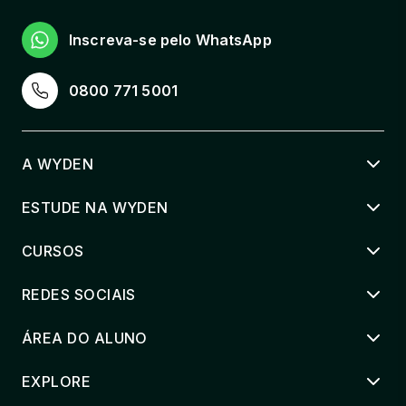
INSTALAÇÃO, CONFIGURAÇÃO E
MANUTENÇÃO DE SISTEMAS
OPERACIONAIS
Inscreva-se pelo WhatsApp
40 horas
0800 771 5001
INTERPRETAÇÃO DE TEXTOS TÉCNICOS
E REDAÇÃO
40 horas
A WYDEN
INTRODUÇÃO À COMPUTAÇÃO
ESTUDE NA WYDEN
40 horas
CURSOS
LÓGICA E ALGORITMOS
REDES SOCIAIS
40 horas
ÁREA DO ALUNO
MODELAGEM DE BANCO DE DADOS
40 horas
EXPLORE