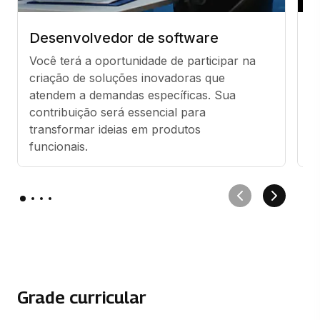
Desenvolvedor de software
S
Você terá a oportunidade de participar na 
S
criação de soluções inovadoras que 
a
atendem a demandas específicas. Sua 
as
contribuição será essencial para 
p
transformar ideias em produtos 
ex
funcionais.
Grade curricular