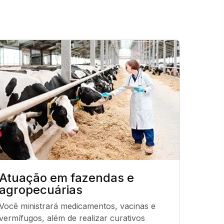
Atuação em fazendas e
Assi
agropecuárias
Será r
Você ministrará medicamentos, vacinas e 
animais.
vermífugos, além de realizar curativos 
garanti