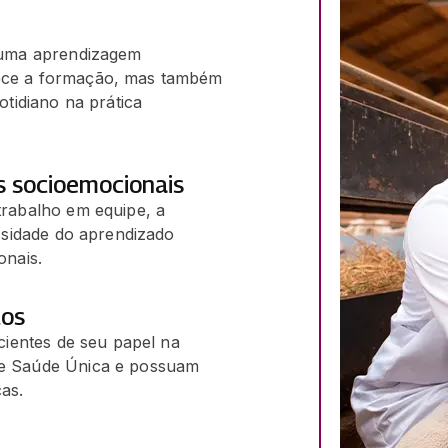
 uma aprendizagem
ece a formação, mas também
otidiano na prática
s socioemocionais
trabalho em equipe, a
ssidade do aprendizado
onais.
tos
cientes de seu papel na
de Saúde Única e possuam
as.