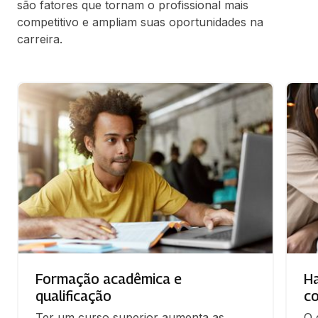
são fatores que tornam o profissional mais
competitivo e ampliam suas oportunidades na
carreira.
Formação acadêmica e
Ha
qualificação
c
Ter um curso superior aumenta as 
O 