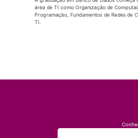
A graduação em Banco de Dados começa c
área de TI como Organização de Computad
Programação, Fundamentos de Redes de C
TI.
Conheç