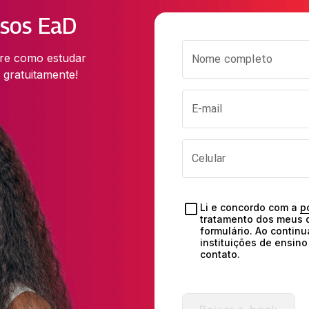
rsos EaD
re como estudar 
Nome completo
 gratuitamente!
E-mail
Celular
Li e concordo com a 
p
tratamento dos meus d
formulário. Ao continu
instituições de ensin
contato.