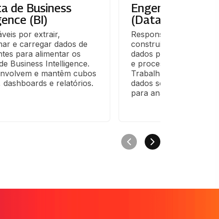
ta de Business
Engenheiro de D
gence (BI)
(Data Engineer)
eis por extrair, 
Responsáveis por projet
ar e carregar dados de 
construir e manter pipel
ntes para alimentar os 
dados para coleta, ar
de Business Intelligence. 
e processamento de dad
envolvem e mantêm cubos 
Trabalham para garantir
 dashboards e relatórios.
dados sejam acessíveis e 
para análise.