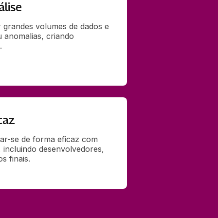
álise
r grandes volumes de dados e 
u anomalias, criando 
.
caz
r-se de forma eficaz com 
, incluindo desenvolvedores, 
s finais.