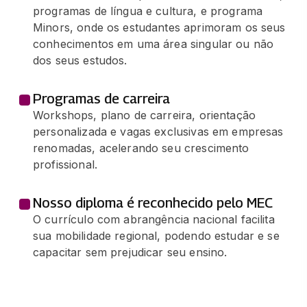
49 horas
programas de língua e cultura, e programa
Minors, onde os estudantes aprimoram os seus
POLÍTICAS E ESTRATEGIAS EM SAÚDE
conhecimentos em uma área singular ou não
50 horas
dos seus estudos.
BIOQUÍMICA CLÍNICA
Programas de carreira
49 horas
Workshops, plano de carreira, orientação
personalizada e vagas exclusivas em empresas
renomadas, acelerando seu crescimento
CITOPATOLOGIA CLÍNICA
profissional.
65 horas
Nosso diploma é reconhecido pelo MEC
HEMATOLOGIA CLÍNICA
O currículo com abrangência nacional facilita
49 horas
sua mobilidade regional, podendo estudar e se
capacitar sem prejudicar seu ensino.
ÉTICA E BIOÉTICA EM SAÚDE
50 horas