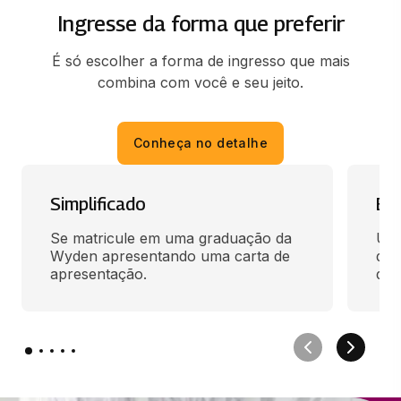
ESTÁGIO SUP. EM BIOMEDICINA I
Ingresse da forma que preferir
282 horas
É só escolher a forma de ingresso que mais
combina com você e seu jeito.
METODOLOGIA CIENTÍFICA
50 horas
Conheça no detalhe
PARASITOLOGIA CLÍNICA
65 horas
Simplificado
En
PRÁTICAS INTEGRATIVAS E COM. EM
Se matricule em uma graduação da 
Use
SAÚDE PICS
Wyden apresentando uma carta de 
des
apresentação.
qua
50 horas
BANCO DE SANGUE, HEM. E PERFUSÃO
EXT.
66 horas