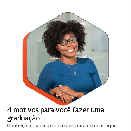
50 horas
BIOLOGIA MOLECULAR
50 horas
HISTOLOGIA E EMBRIOLOGIA
65 horas
MICROBIOLOGIA E IMUNOLOGIA
65 horas
BIOTECNOLOGIA E BIOINFORMÁTICA
49 horas
4 motivos para você fazer uma
FISIOLOGIA HUMANA
graduação
66 horas
Conheça as principais razões para estudar aqui.