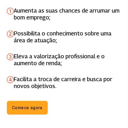
FUNDAMENTOS DA EPIDEMIOLOGIA E
Aumenta as suas chances de arrumar um
ESTATÍSTICA
bom emprego;
50 horas
Possibilita o conhecimento sobre uma
LABORATÓRIO CLÍNICO E CONTROLE DE
área de atuação;
QUALIDADE
49 horas
Eleva a valorização profissional e o
aumento de renda;
MICOLOGIA E VIROLOGIA
50 horas
Facilita a troca de carreira e busca por
novos objetivos.
BROMATOLOGIA
49 horas
Comece agora
ESTÉTICA BIOMEDICA E ACUPUNTURA
49 horas