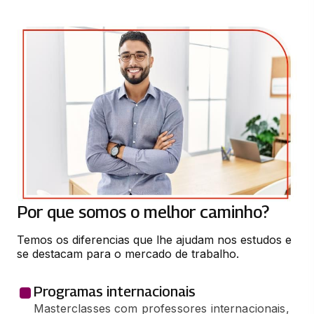
FARMACOLOGIA BÁSICA
66 horas
PARASITOLOGIA
50 horas
PATOLOGIA
50 horas
DIAGNOSTICO POR IMAGEM
50 horas
Por que somos o melhor caminho?
Temos os diferencias que lhe ajudam nos estudos e 
IMUNOLOGIA CLÍNICA
se destacam para o mercado de trabalho.
49 horas
Programas internacionais
MICROBIOLOGIA CLÍNICA
Masterclasses com professores internacionais,