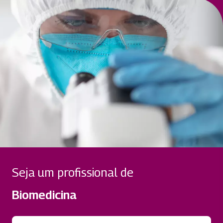
COMUNICAÇÃO INTEGRADA NA SAÚDE
50 horas
ESTÁGIO SUP. EM BIOMEDICINA II
282 horas
FUNDAMENTOS E TECNICAS DE
REPRODUÇÃO ASSISTIDA
50 horas
TCC EM BIOMEDICINA
66 horas
Seja um profissional de
Biomedicina