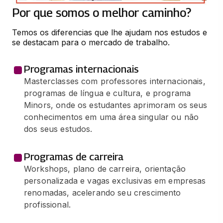
66 horas
Por que somos o melhor caminho?
Temos os diferencias que lhe ajudam nos estudos e 
GERENCIAMENTO DE VULNERABILIDADES
se destacam para o mercado de trabalho.
66 horas
Programas internacionais
HARDENING DE SERVIDORES
Masterclasses com professores internacionais,
66 horas
programas de língua e cultura, e programa
Minors, onde os estudantes aprimoram os seus
SEGURANCA DE REDES DE
conhecimentos em uma área singular ou não
COMPUTADORES
dos seus estudos.
66 horas
Programas de carreira
Workshops, plano de carreira, orientação
personalizada e vagas exclusivas em empresas
renomadas, acelerando seu crescimento
profissional.