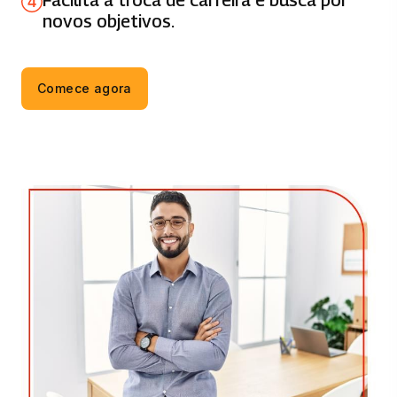
novos objetivos.
ANÁLISE DE MALWARES
66 horas
Comece agora
GESTÃO E CONFIGURAÇÃO DE SERVIÇOS
DE REDES WINDOWS
66 horas
INTELIGÊNCIA DE AMEAÇAS
CIBERNÉTICAS
66 horas
SEGURANÇA EM CLOUD E AMBIENTES
WEB
66 horas
COMPUTAÇÃO FORENSE