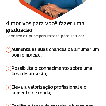
PROTOCOLOS DE REDES DE
COMPUTADORES
66 horas
4 motivos para você fazer uma
DESENVOLVIMENTO DE SOFTWARE
graduação
SEGURO
Conheça as principais razões para estudar.
66 horas
Aumenta as suas chances de arrumar um
DESENVOLVIMENTO RÁPIDO DE
bom emprego;
APLICAÇÕES EM PYTHON
66 horas
Possibilita o conhecimento sobre uma
área de atuação;
SISTEMAS DE INFORMAÇÃO E
SOCIEDADE
Eleva a valorização profissional e o
66 horas
aumento de renda;
SISTEMAS OPERACIONAIS
Facilita a troca de carreira e busca por
66 horas