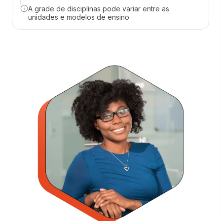
A grade de disciplinas pode variar entre as
66 horas
unidades e modelos de ensino
GESTÃO DA QUALIDADE
66 horas
MODELAGEM DE PROCESSOS
66 horas
NORMAS E CERTIFICAÇÕES DA
QUALIDADE
66 horas
PENSAMENTO COMPUTACIONAL
66 horas
FERRAMENTAS DA QUALIDADE
83 horas