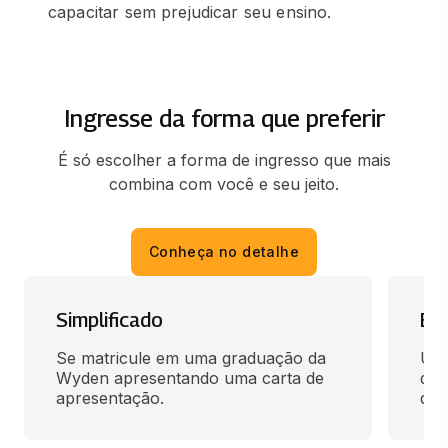
capacitar sem prejudicar seu ensino.
Ingresse da forma que preferir
É só escolher a forma de ingresso que mais
combina com você e seu jeito.
Conheça no detalhe
Simplificado
En
Se matricule em uma graduação da 
Use
Wyden apresentando uma carta de 
des
apresentação.
qua