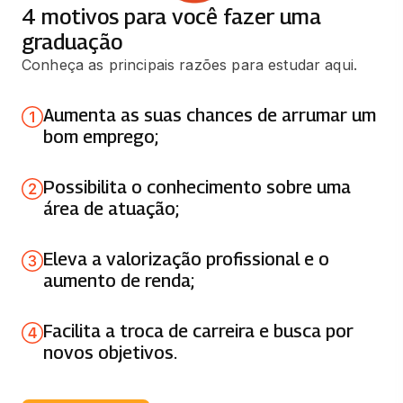
4 motivos para você fazer uma
graduação
GERENCIAMENTO DE PROJETOS
Conheça as principais razões para estudar aqui.
66 horas
Aumenta as suas chances de arrumar um
GESTÃO INTEGRADA DE OPERAÇÕES
bom emprego;
66 horas
Possibilita o conhecimento sobre uma
ORGANIZAÇÃO E QUALIDADE NA
área de atuação;
EMPRESA
66 horas
Eleva a valorização profissional e o
aumento de renda;
RESPONSABILIDADE SOCIAL E
SUSTENTABILIDADE
66 horas
Facilita a troca de carreira e busca por
novos objetivos.
AUDITORIA DA QUALIDADE
66 horas