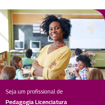
CONTEÚDO E METODOLOGIAS DA
EDUCAÇÃO INFANTIL
66 horas
PRÁT. DE ENS. E EST. SUP. EM ORG. NÃO
ESCOLARES
132 horas
TCC EM PEDAGOGIA
66 horas
Seja um profissional de
Pedagogia Licenciatura