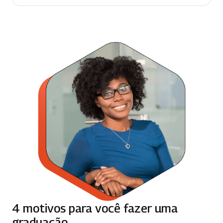
66 horas
METODOLOGIA DA ALFABETIZAÇÃO E
DO LETRAMENTO
66 horas
PLANEJAMENTO ESCOLAR E AVALIAÇÃO
DA APRENDIZAGEM
65 horas
AVALIAÇÃO INSTITUCIONAL
66 horas
FUN. DA EDUC. DE JOVENS E ADULTOS E
EDUC. POPULAR
66 horas
4 motivos para você fazer uma
graduação