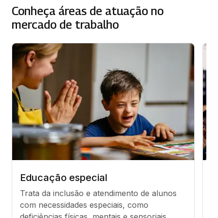
Conheça áreas de atuação no
mercado de trabalho
Educação especial
D
Trata da inclusão e atendimento de alunos 
É
com necessidades especiais, como 
p
deficiências físicas, mentais e sensoriais.
o