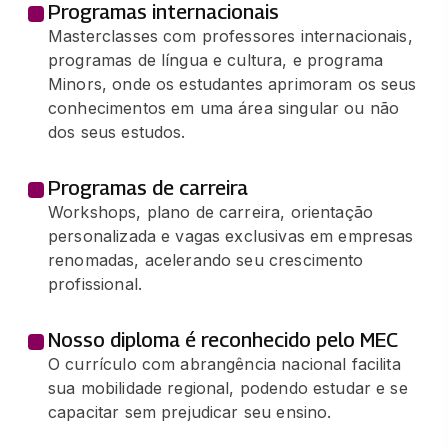
Programas internacionais
MET. DO ENSINO DA MATEMÁTICA E
Masterclasses com professores internacionais,
SUAS TECNOLOGIAS
programas de língua e cultura, e programa
66 horas
Minors, onde os estudantes aprimoram os seus
conhecimentos em uma área singular ou não
POLÍTICAS PÚBLICAS E ORGANIZAÇÃO
dos seus estudos.
DA EDUC. BÁSICA
66 horas
Programas de carreira
Workshops, plano de carreira, orientação
EDUCAÇÃO ESPECIAL
personalizada e vagas exclusivas em empresas
65 horas
renomadas, acelerando seu crescimento
profissional.
PRÁT. DE ENS. E EST. SUP. EM EDUCAÇÃO
BÁSICA
Nosso diploma é reconhecido pelo MEC
132 horas
O currículo com abrangência nacional facilita
sua mobilidade regional, podendo estudar e se
capacitar sem prejudicar seu ensino.
SUPERVISÃO E ORIENTAÇÃO
EDUCACIONAL