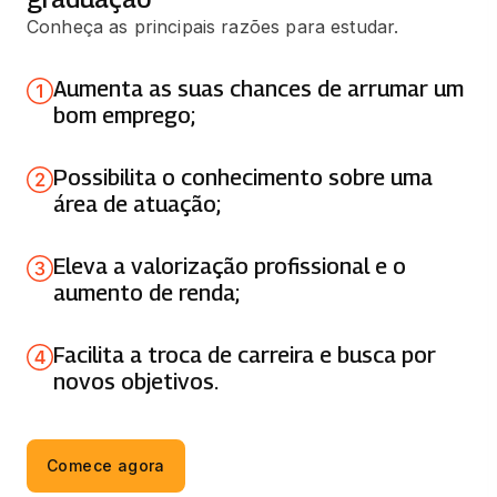
LINGUAGENS E COMUNICAÇÃO
Conheça as principais razões para estudar.
DOCENTE
65 horas
Aumenta as suas chances de arrumar um
bom emprego;
MÍDIAS DIGITAIS E METODOLOGIAS
ATIVAS
Possibilita o conhecimento sobre uma
66 horas
área de atuação;
PSICOLOGIA DA EDUCAÇÃO
Eleva a valorização profissional e o
66 horas
aumento de renda;
CURRÍCULO ESCOLAR
Facilita a troca de carreira e busca por
66 horas
novos objetivos.
EDUCAÇÃO E DIREITOS HUMANOS
66 horas
Comece agora