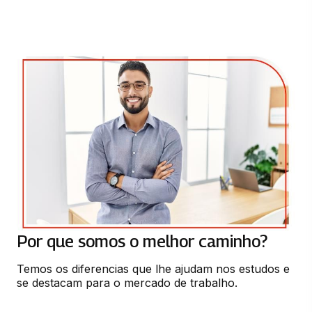
MEDIAÇÃO ESCOLAR
66 horas
MET. DAS CIENCIAS HUMANAS E SUAS
TECNOLOGIAS
66 horas
MET. DO ENSINO DA LÍNGUAGEM E SUAS
TECNOLOGIAS
66 horas
EDUCAÇÃO, CULTURA E DIVERSIDADE
66 horas
Por que somos o melhor caminho?
MET. DO ENS. DAS CIÊNCIAS DA
Temos os diferencias que lhe ajudam nos estudos e 
NATUREZA E SUAS TEC.
se destacam para o mercado de trabalho.
66 horas