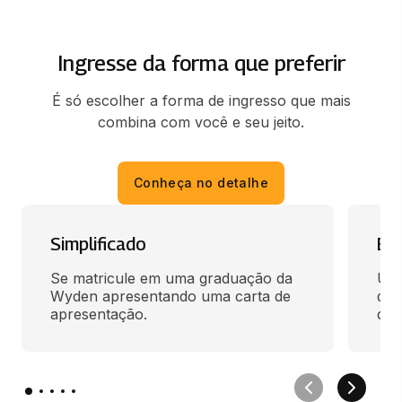
66 horas
Ingresse da forma que preferir
TÓPICOS EM LIBRAS: SURDEZ E
INCLUSÃO
É só escolher a forma de ingresso que mais
66 horas
combina com você e seu jeito.
EDUCAÇÃO AMBIENTAL
66 horas
Conheça no detalhe
ESTÁGIO SUP. EM GESTÃO ESCOLAR
Simplificado
En
116 horas
Se matricule em uma graduação da 
Use
Wyden apresentando uma carta de 
des
GESTÃO ESCOLAR
apresentação.
qua
66 horas
PROJETO DE PESQUISA EM EDUCAÇÃO
66 horas