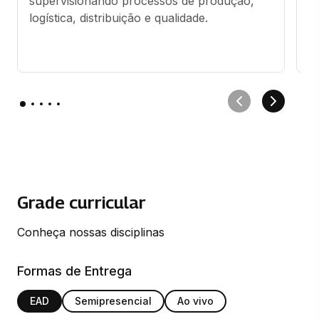
supervisionando processos de produção, 
e
logística, distribuição e qualidade.
c
qu
Grade curricular
Conheça nossas disciplinas
Formas de Entrega
EAD
Semipresencial
Ao vivo