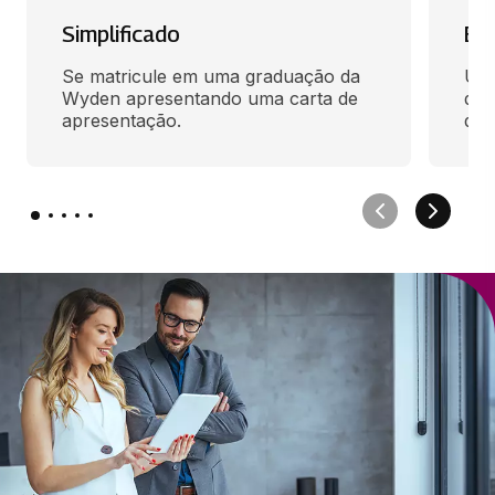
Simplificado
En
Se matricule em uma graduação da 
Use
Wyden apresentando uma carta de 
des
apresentação.
qua