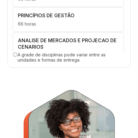
PRINCÍPIOS DE GESTÃO
66 horas
ANALISE DE MERCADOS E PROJECAO DE
CENARIOS
A grade de disciplinas pode variar entre as
66 horas
unidades e formas de entrega
CONTABILIDADE GERAL
66 horas
INOVACAO E EMPREENDEDORISMO
66 horas
MODELAGEM DE PROCESSOS
66 horas