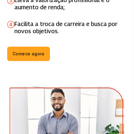
MATEMÁTICA FINANCEIRA
aumento de renda;
66 horas
Facilita a troca de carreira e busca por
GERENCIAMENTO DE PROJETOS
novos objetivos.
33 horas
GESTAO DE SISTEMAS DE INFORMACAO
Comece agora
83 horas
GESTÃO FINANCEIRA
66 horas
ORGANIZAÇÃO E QUALIDADE NA
EMPRESA
66 horas
PLANEJAMENTO E GESTÃO