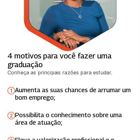
SISTEMAS DE INFORMACAO E
SOCIEDADE
66 horas
CONTABILIDADE E ANÁLISE DE CUSTOS
66 horas
4 motivos para você fazer uma
graduação
EDUCACAO ESPECIAL
Conheça as principais razões para estudar.
66 horas
Aumenta as suas chances de arrumar um
GESTAO ESTRATEGICA DE MARKETING
bom emprego;
83 horas
Possibilita o conhecimento sobre uma
GESTÃO INTEGRADA DE OPERAÇÕES
área de atuação;
66 horas
Eleva a valorização profissional e o