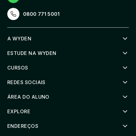
66 horas
0800 771 5001
TEOLOGIA SISTEMATICA II
66 horas
A WYDEN
ESTAGIO SUP. EM TEOLOGIA I
116 horas
ESTUDE NA WYDEN
HERMENEUTICA BIBLICA
CURSOS
66 horas
REDES SOCIAIS
TEOLOGIA E EXEGESE BIBLICA
ÁREA DO ALUNO
66 horas
EXPLORE
TEOLOGIA SISTEMATICA III
66 horas
ENDEREÇOS