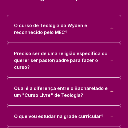
INTRODUCAO AOS ESTUDOS
TEOLOGICOS
66 horas
O curso de Teologia da Wyden é
reconhecido pelo MEC?
LATIM
66 horas
Preciso ser de uma religião específica ou
HEBRAICO BIBLICO
querer ser pastor/padre para fazer o
66 horas
curso?
HISTORIA DO CRISTIANISMO
Qual é a diferença entre o Bacharelado e
66 horas
um "Curso Livre" de Teologia?
INTRODUCAO AO ANTIGO TESTAMENTO
66 horas
O que vou estudar na grade curricular?
METODOLOGIA CIENTÍFICA