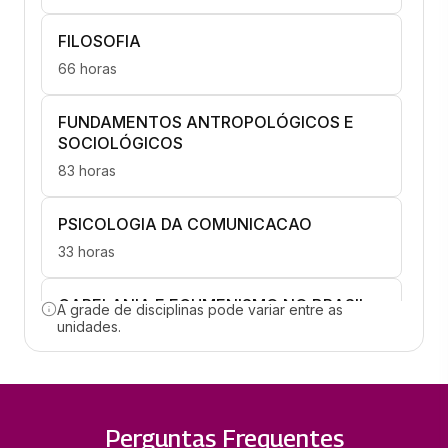
FILOSOFIA
66 horas
FUNDAMENTOS ANTROPOLÓGICOS E
SOCIOLÓGICOS
83 horas
PSICOLOGIA DA COMUNICACAO
33 horas
CAPELANIA E ECUMENISMO NO BRASIL
A grade de disciplinas pode variar entre as
unidades.
66 horas
EDUCAÇÃO E DIREITOS HUMANOS
66 horas
Perguntas Frequentes