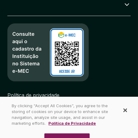
TRADICOES RELIGIOSAS
66 horas
ACONSELHAMENTO
66 horas
DIREITOS HUMANOS
66 horas
ESTAGIO SUP. EM TEOLOGIA II
116 horas
Política de privacidade
Regulamentos
PRATICA DE PESQUISA EM TEOLOGIA
By clicking “Accept All Cookies”, you agree to the
Biblioteca
storing of cookies on your device to enhance site
83 horas
Mapa do Site
navigation, analyze site usage, and assist in our
marketing efforts.
Política de Privacidade