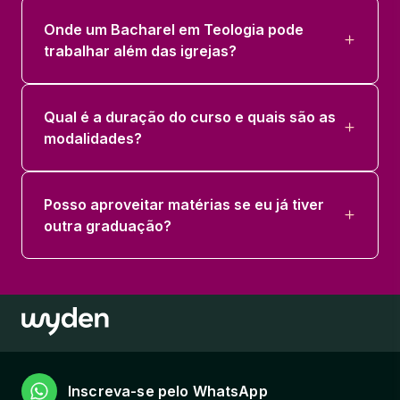
66 horas
Onde um Bacharel em Teologia pode
trabalhar além das igrejas?
TEOLOGIA SISTEMATICA I
66 horas
Qual é a duração do curso e quais são as
modalidades?
GREGO BIBLICO
66 horas
Posso aproveitar matérias se eu já tiver
HERMENEUTICA FILOSOFICA
outra graduação?
33 horas
INT. DOS COD. LEGAIS RELIGIOSOS E
COR. TEOLOGICAS
66 horas
INTRODUCAO AO NOVO TESTAMENTO
Inscreva-se pelo WhatsApp