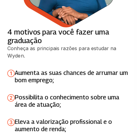
33 horas
CINESIOLOGIA E BIOMECÂNICA
4 motivos para você fazer uma
65 horas
graduação
Conheça as principais razões para estudar na
CINESIOTERAPIA
Wyden.
65 horas
Aumenta as suas chances de arrumar um
FARMACOLOGIA BASICA
bom emprego;
50 horas
Possibilita o conhecimento sobre uma
PATOLOGIA
área de atuação;
33 horas
Eleva a valorização profissional e o
PSICOLOGIA DO DESENVOLVIMENTO
aumento de renda;
HUMANO