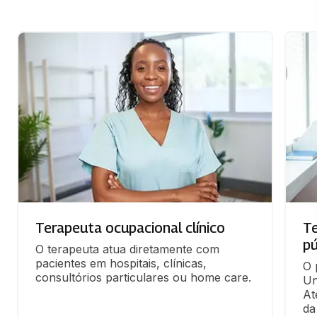
Terapeuta ocupacional clínico
T
pú
O terapeuta atua diretamente com 
pacientes em hospitais, clínicas, 
O 
consultórios particulares ou home care.
Un
At
da