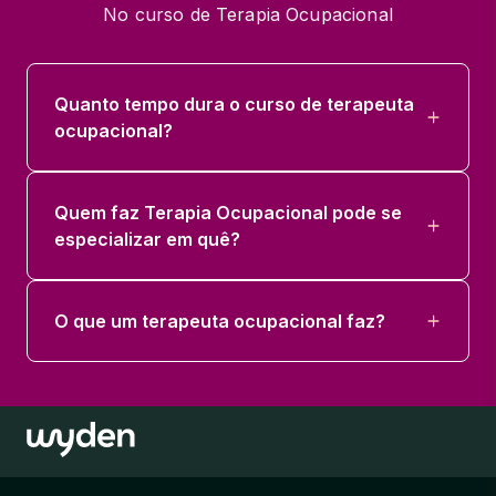
No curso de Terapia Ocupacional
66 horas
ACESSIBILIDADE E NEURODIVERSIDADE
Quanto tempo dura o curso de terapeuta
NO CUIDADO
ocupacional?
33 horas
ENADE - TERAPIA OCUPACIONAL
Quem faz Terapia Ocupacional pode se
66 horas
especializar em quê?
IDENTIDADES, CULTURAS E SABERES
TRADICIONAIS NA TERAPIA
O que um terapeuta ocupacional faz?
OCUPACIONAL
33 horas
TERAPIA OCUPACIONAL, DIREITOS
HUMANOS E JUSTICA OCUPACIONAL
33 horas