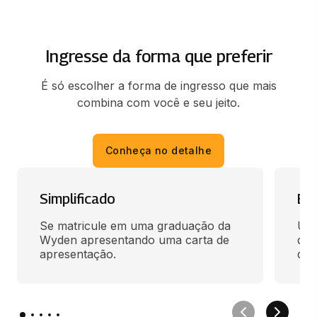
65 horas
ESTAGIO SUPERVISIONADO EM TERAPIA
Ingresse da forma que preferir
OCUPACIONAL I
182 horas
É só escolher a forma de ingresso que mais
combina com você e seu jeito.
TERAPIA OCUP. EM
TRAUMATORTOPEDIA E REUMATOLOGIA
65 horas
Conheça no detalhe
TERAPIA OCUPACIONAL ESCOLAR
Simplificado
En
66 horas
Se matricule em uma graduação da 
Use
Wyden apresentando uma carta de 
des
ATIV. E REC. TERAPEUTICOS EM TERAPIA
apresentação.
qua
OCUPACIONAL
65 horas
ESTAGIO SUPERVISIONADO EM TERAPIA