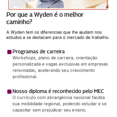
COMPLEMENTARES
65 horas
Por que a Wyden é o melhor
caminho?
TERAPIA OCUP. NA SAUDE MENTAL E
TRANSTORNOS COG.
A Wyden tem os diferencias que lhe ajudam nos 
estudos e se destacam para o mercado de trabalho.
65 horas
Programas de carreira
TERAPIA OCUPACIONAL EM
NEUROLOGIA
Workshops, plano de carreira, orientação
personalizada e vagas exclusivas em empresas
66 horas
renomadas, acelerando seu crescimento
profissional.
TERAPIA OCUPACIONAL SOCIAL E EM
CONTEXTOS GRUPAIS
Nosso diploma é reconhecido pelo MEC
66 horas
O currículo com abrangência nacional facilita
sua mobilidade regional, podendo estudar e se
APLICACOES DE PRATICAS CORPORAIS
capacitar sem prejudicar seu ensino.
EM TERAPIA OCUPACIONAL