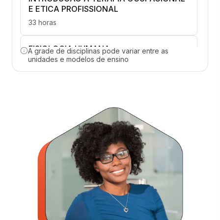
E ETICA PROFISSIONAL
33 horas
FISIOLOGIA HUMANA
A grade de disciplinas pode variar entre as
unidades e modelos de ensino
66 horas
FUNDAMENTOS DA EPIDEMIOLOGIA E
ESTATISTICA
33 horas
NEUROANATOMOFISIOLOGIA
65 horas
POLITICAS E ESTRATEGIAS EM SAUDE
33 horas
PSICOMOTRICIDADE