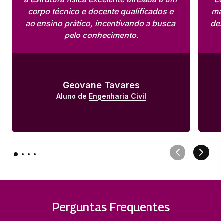
SOCORROS
corpo técnico e docente qualificados e 
ma
33 horas
ao ensino prático, incentivando a busca 
de
pelo conhecimento.
ESTAGIO SUPERVISIONADO EM TERAPIA
OCUPACIONAL IV
182 horas
Geovane Tavares
Aluno de 
Engenharia Civil
PRATICA BASEADA EM EVIDENCIA E
INOVACAO EM TERAPIA OCUPACIONAL
66 horas
PRATICAS INTEGRATIVAS E
COMPLEMENTARES EM SAUDE PICS
33 horas
TERAPIA OCUPACIONAL EM CONTEXTO
Perguntas Frequentes
DE VULNERABILIDADE SOCIAL E
DIVERSIDADE