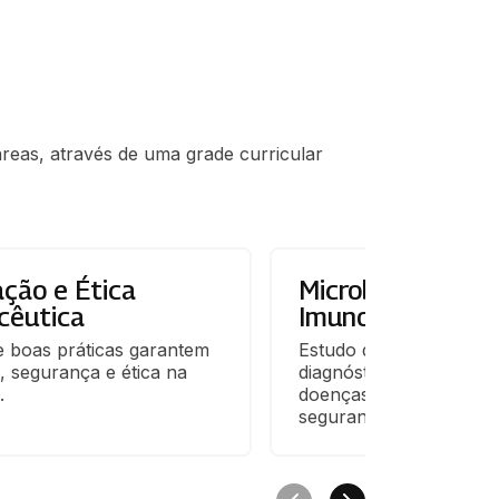
reas, através de uma grade curricular
ação e Ética
Microbiologia e
cêutica
Imunologia
 boas práticas garantem 
Estudo de microrganism
, segurança e ética na 
diagnóstico e prevenção
.
doenças, garantindo a s
segurança.