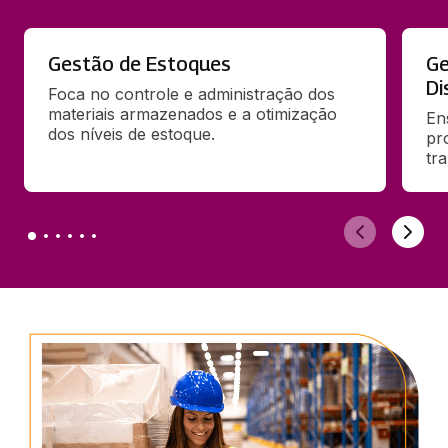
Gestão de Estoques
Ge
Di
Foca no controle e administração dos 
materiais armazenados e a otimização 
En
dos níveis de estoque.
pr
tr