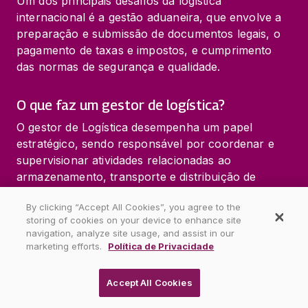
Um dos principais desafios da logística 
internacional é a gestão aduaneira, que envolve a 
preparação e submissão de documentos legais, o 
pagamento de taxas e impostos, e cumprimento 
das normas de segurança e qualidade.
O que faz um gestor de logística?
O gestor de Logística desempenha um papel 
estratégico, sendo responsável por coordenar e 
supervisionar atividades relacionadas ao 
armazenamento, transporte e distribuição de 
mercadorias para que cheguem ao destino correto 
By clicking “Accept All Cookies”, you agree to the
de maneira eficiente, dentro dos prazos estipulados 
storing of cookies on your device to enhance site
e com o menor custo possível.
navigation, analyze site usage, and assist in our
marketing efforts.
Política de Privacidade
Entre as suas principais responsabilidades, estão o 
planejamento de rotas, a gestão de frotas, o 
Accept All Cookies
controle de estoques e a negociação com 