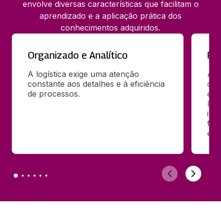
envolve diversas características que facilitam o
aprendizado e a aplicação prática dos
conhecimentos adquiridos.
Organizado e Analítico
Re
A logística exige uma atenção 
A c
constante aos detalhes e à eficiência 
de 
de processos.
esse
logí
imp
fal
ent