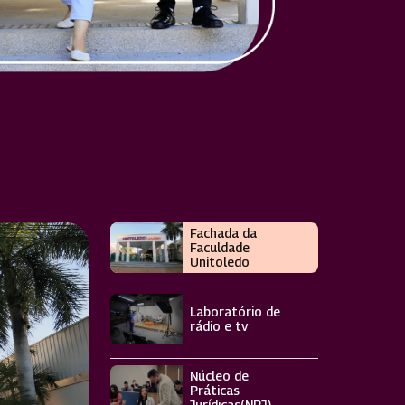
Fachada da
Faculdade
Unitoledo
Laboratório de
rádio e tv
Núcleo de
Práticas
Jurídicas(NPJ)