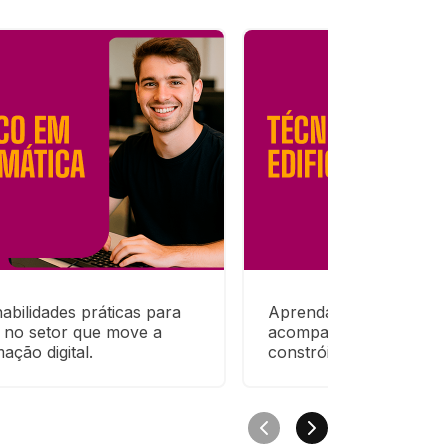
abilidades práticas para 
Aprenda a planejar, exe
 no setor que move a 
acompanhar obras no s
ação digital.
constrói o futuro.