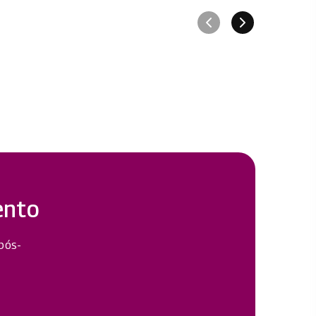
ento
 pós-