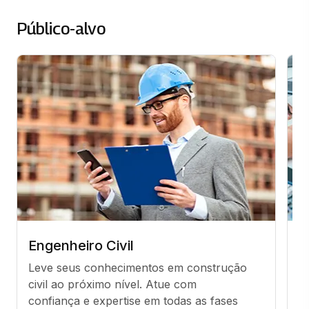
Público-alvo
Engenheiro Civil
A
Leve seus conhecimentos em construção 
V
civil ao próximo nível. Atue com 
de
confiança e expertise em todas as fases 
s