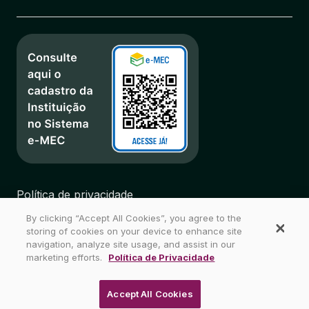
Política de privacidade
Regulamentos
By clicking “Accept All Cookies”, you agree to the
Biblioteca
storing of cookies on your device to enhance site
Mapa do Site
navigation, analyze site usage, and assist in our
marketing efforts.
Política de Privacidade
Wyden Brasil - Todos os direitos reservados
Accept All Cookies