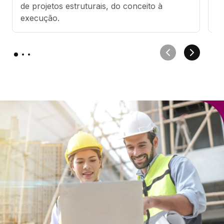
de projetos estruturais, do conceito à 
s
execução.
f