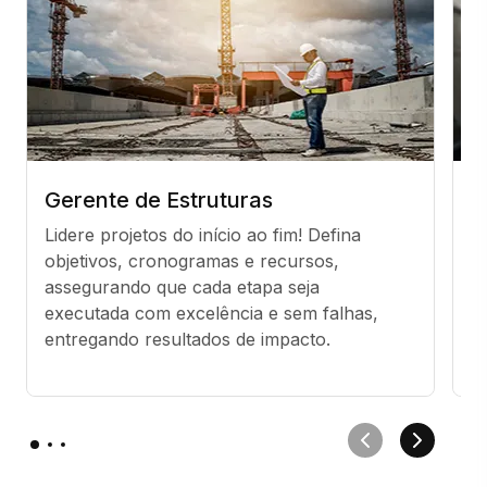
Gerente de Estruturas
A
E
Lidere projetos do início ao fim! Defina 
objetivos, cronogramas e recursos, 
G
assegurando que cada etapa seja 
Fi
executada com excelência e sem falhas, 
v
entregando resultados de impacto.
r
e