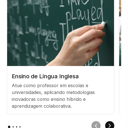
Ensino de Língua Inglesa
P
Atue como professor em escolas e 
Pa
universidades, aplicando metodologias 
e
inovadoras como ensino híbrido e 
ne
aprendizagem colaborativa.
a