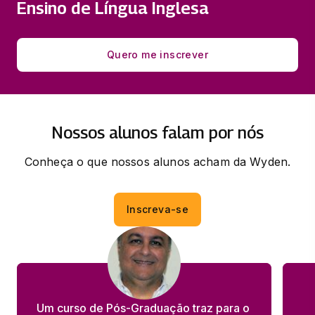
LINGUA INGLESA - RELAÇÕES
Ensino de Língua Inglesa
DISCURSIVAS
33 horas
Quero me inscrever
METODOLOGIAS ATIVAS:
PRESSUPOSTOS TEÓRICOS
33 horas
Nossos alunos falam por nós
Conheça o que nossos alunos acham da Wyden.
Inscreva-se
Um curso de Pós-Graduação traz para o 