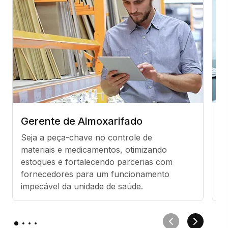
Gerente de Almoxarifado
S
Seja a peça-chave no controle de 
Li
materiais e medicamentos, otimizando 
ga
estoques e fortalecendo parcerias com 
p
fornecedores para um funcionamento 
o
impecável da unidade de saúde.
s