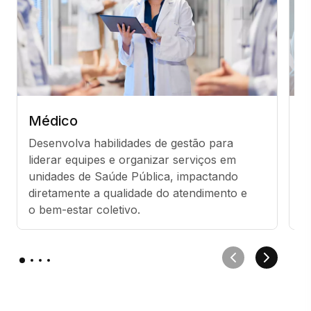
Médico
A
Desenvolva habilidades de gestão para 
M
liderar equipes e organizar serviços em 
b
unidades de Saúde Pública, impactando 
p
diretamente a qualidade do atendimento e 
o
o bem-estar coletivo.
d