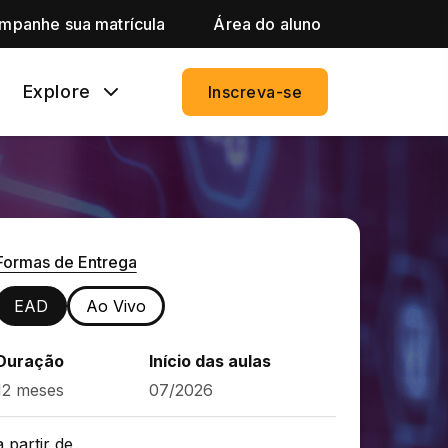
mpanhe sua matrícula
Área do aluno
Explore
Inscreva-se
Formas de Entrega
EAD
Ao Vivo
Duração
Início das aulas
12 meses
07/2026
a partir de