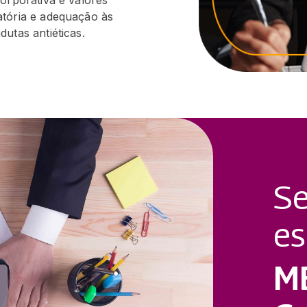
atória e adequação às
utas antiéticas.
Se
es
M