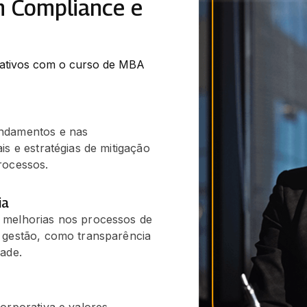
m Compliance e
rativos com o curso de MBA 
undamentos e nas
s e estratégias de mitigação
rocessos.
ia
 melhorias nos processos de
 gestão, como transparência
ade.
orporativa e valores