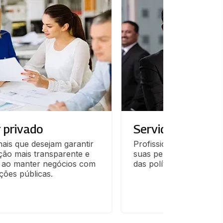
 privado
Servidores públi
nais que desejam garantir 
Profissionais que desej
ão mais transparente e 
suas performances na 
l ao manter negócios com 
das políticas públicas.
ições públicas.