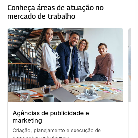
Conheça áreas de atuação no
mercado de trabalho
Agências de publicidade e
D
marketing
m
Criação, planejamento e execução de 
G
campanhas estratégicas.
di