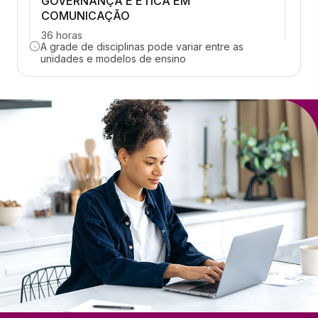
GOVERNANÇA E ÉTICA EM
COMUNICAÇÃO
36 horas
A grade de disciplinas pode variar entre as
unidades e modelos de ensino
COMPORTAMENTO DO CONSUMIDOR E
MARKETING DIGITAL
36 horas
DESENVOLVIMENTO PESSOAL,
CARREIRA, EMPREGABILIDADE
36 horas
E-BRANDING
36 horas
GESTÃO DA CULTURA E DO CLIMA
ORGANIZACIONAL
36 horas