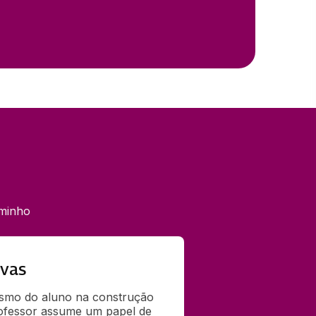
aminho
ivas
smo do aluno na construção 
ofessor assume um papel de 