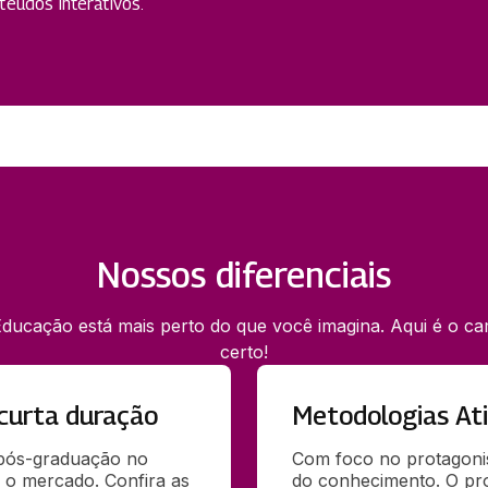
eúdos interativos.
Nossos diferenciais
ducação está mais perto do que você imagina. Aqui é o c
certo!
curta duração
Metodologias At
 pós-graduação no 
Com foco no protagoni
 o mercado. Confira as 
do conhecimento. O pr