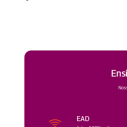
Ens
Noss
EAD