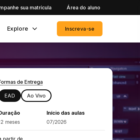
mpanhe sua matrícula
Área do aluno
Explore
Inscreva-se
Formas de Entrega
EAD
Ao Vivo
Duração
Início das aulas
12 meses
07/2026
a partir de