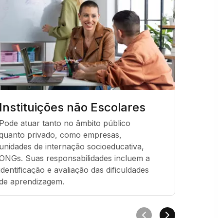
Instituições não Escolares
Pesq
Neur
Pode atuar tanto no âmbito público 
quanto privado, como empresas, 
Contrib
unidades de internação socioeducativa, 
desenv
ONGs. Suas responsabilidades incluem a 
terapêu
identificação e avaliação das dificuldades 
neuroc
de aprendizagem.