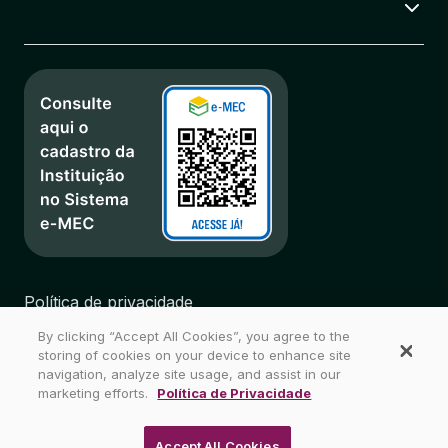
Política de privacidade
Regulamentos
By clicking “Accept All Cookies”, you agree to the
Biblioteca
storing of cookies on your device to enhance site
Mapa do Site
navigation, analyze site usage, and assist in our
marketing efforts.
Política de Privacidade
Wyden Brasil - Todos os direitos reservados
Accept All Cookies