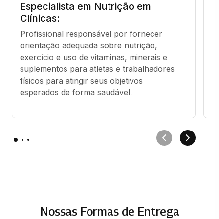
Especialista em Nutrição em
E
Clínicas:
A
Profissional responsável por fornecer 
P
orientação adequada sobre nutrição, 
co
exercício e uso de vitaminas, minerais e 
e 
suplementos para atletas e trabalhadores 
ev
físicos para atingir seus objetivos 
cr
esperados de forma saudável.
c
Nossas Formas de Entrega