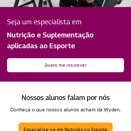
FISIOPAT.DIETOT.
ENFERM.CARDIO.OBES.TRANS.ALIMENT.
Seja um especialista em
30 horas
Nutrição e Suplementação
NECESS, RECOMEN E
aplicadas ao Esporte
BIODISPONIBILIDADE DE NUTRIENTES
30 horas
Quero me inscrever
NUTRIGENÔMICA, FITOTERÁPICOS E
PLANEJ DE CARDÁPIOS
30 horas
Nossos alunos falam por nós
Conheça o que nossos alunos acham da Wyden.
Especialize-se em Nutrição no Esporte