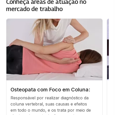
Conheça áreas de atuação no
mercado de trabalho
Osteopata com Foco em Coluna:
O
Responsável por realizar diagnóstico da 
Pr
coluna vertebral, suas causas e efeitos 
p
em todo o mundo, e os trata por meio de 
o