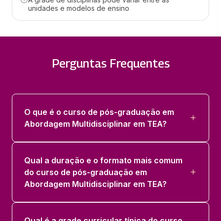
unidades e modelos de ensino
BASES NEUROPSICOFISIOLOGICAS DO
COMPORTAMENTO
36 horas
Perguntas Frequentes
COMUNICACAO, SOCIALIZACAO,
RECURSOS DIGITAIS E TEA
36 horas
O que é o curso de pós-graduação em
DIAGNOSTICO E ESTRATEGIAS DE
Abordagem Multidisciplinar em TEA?
INTERVENCAO NO TEA
36 horas
Qual a duração e o formato mais comum
MEDIACAO ESCOLAR
do curso de pós-graduação em
36 horas
Abordagem Multidisciplinar em TEA?
NEUROANATOMOFISIOLOGIA
Qual é a grade curricular típica do curso