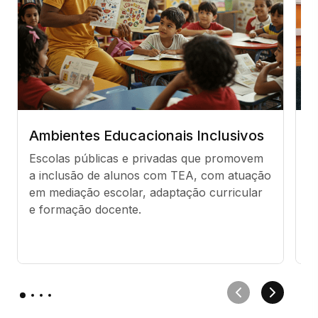
Ambientes Educacionais Inclusivos
C
C
Escolas públicas e privadas que promovem 
a inclusão de alunos com TEA, com atuação 
E
em mediação escolar, adaptação curricular 
t
e formação docente.
p
in