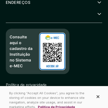
ENDEREÇOS
Política de privacidade
Regulamentos
By clicking “Accept All Cookies”, you agree to the
Biblioteca
storing of cookies on your device to enhance site
Mapa do Site
navigation, analyze site usage, and assist in our
marketing efforts.
Política de Privacidade