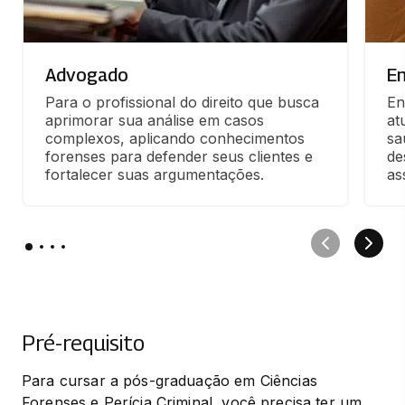
Advogado
E
Para o profissional do direito que busca 
En
aprimorar sua análise em casos 
at
complexos, aplicando conhecimentos 
sa
forenses para defender seus clientes e 
de
fortalecer suas argumentações.
as
Pré-requisito
Para cursar a pós-graduação em Ciências 
Forenses e Perícia Criminal, você precisa ter um 