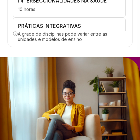
INTERSECCIONALIDADES NA SAÚDE
10 horas
PRÁTICAS INTEGRATIVAS
A grade de disciplinas pode variar entre as
10 horas
unidades e modelos de ensino
SAÚDE NA INFÂNCIA E ADOLESCÊNCIA
(PSICOPATOLOGIAS)
15 horas
SAÚDE NA VIDA ADULTA E NA VELHICE
(PSICOPATOLOGIAS)
45 horas
CUIDADOS PALIATIVOS
20 horas