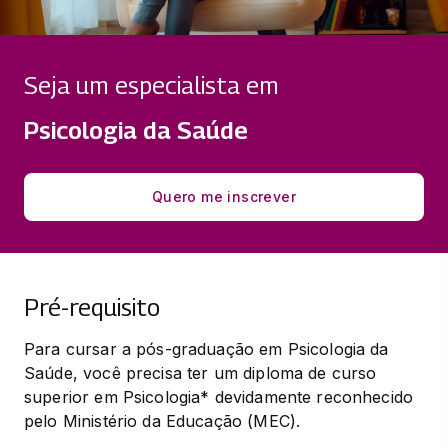
PSICOFARMACOLOGIA
20 horas
Seja um especialista em
PSICOLOGIA HOSPITALAR I
40 horas
Psicologia da Saúde
PSICOLOGIA HOSPITALAR II
40 horas
Quero me inscrever
Pré-requisito
Para cursar a pós-graduação em Psicologia da 
Saúde, você precisa ter um diploma de curso 
superior em Psicologia* devidamente reconhecido 
pelo Ministério da Educação (MEC).