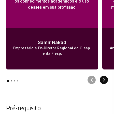
os conhecimentos acadêmicos e o uso 
PSICOLOGIA SOCIAL
desses em sua profissão.
m
33 horas
REDE E INTERSETORIALIDADE NA
ATENÇÃO PSICOSSOCIAL
33 horas
Samir Nakad
Empresário e Ex-Diretor Regional do Ciesp 
An
SAÚDE MENTAL NA INFÂNCIA E
e da Fiesp.
ADOLESCÊNCIA
33 horas
Pré-requisito