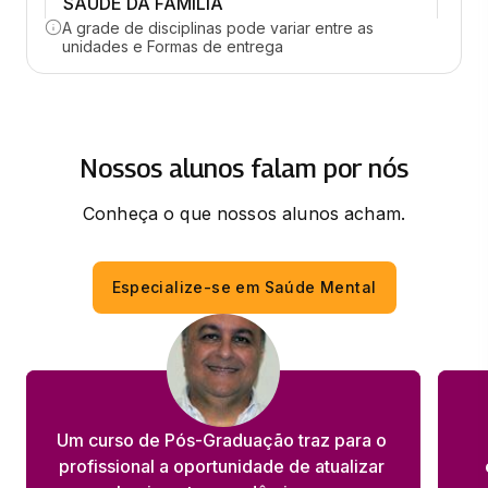
SAÚDE DA FAMÍLIA
A grade de disciplinas pode variar entre as
33 horas
unidades e Formas de entrega
SIST.E TECNOLOGIAS DA INFOR.E
COMUNICAÇÃO
33 horas
Nossos alunos falam por nós
CLÍNICA PSICOSSOCIAL, URGÊNCIA E
Conheça o que nossos alunos acham.
EMERGÊNCIA
33 horas
Especialize-se em Saúde Mental
GESTÃO DE EQUIPE E LIDERANÇA
33 horas
MEDIAÇÃO DE CONFLITOS NA GESTÃO
DA SAÚDE
Um curso de Pós-Graduação traz para o 
33 horas
profissional a oportunidade de atualizar 