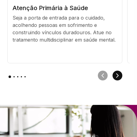
Atenção Primária à Saúde
S
(
Seja a porta de entrada para o cuidado, 
acolhendo pessoas em sofrimento e 
A
construindo vínculos duradouros. Atue no 
p
tratamento multidisciplinar em saúde mental.
g
d