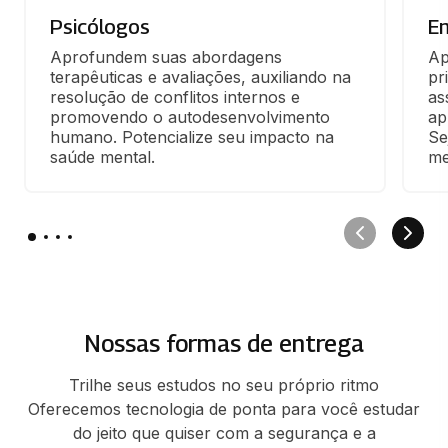
Psicólogos
E
Aprofundem suas abordagens 
Ap
terapêuticas e avaliações, auxiliando na 
pr
resolução de conflitos internos e 
as
promovendo o autodesenvolvimento 
ap
humano. Potencialize seu impacto na 
Se
saúde mental.
me
Nossas formas de entrega
Trilhe seus estudos no seu próprio ritmo
Oferecemos tecnologia de ponta para você estudar
do jeito que quiser com a segurança e a