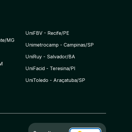
UniFBV - Recife/PE
nte/MG
Unimetrocamp - Campinas/SP
UniRuy - Salvador/BA
AM
UniFacid - Teresina/PI
UniToledo - Araçatuba/SP