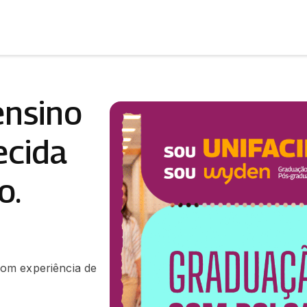
ensino
ecida
o.
om experiência de