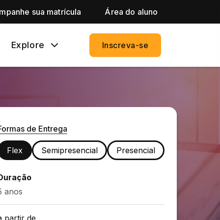
mpanhe sua matrícula
Área do aluno
Explore
Inscreva-se
Formas de Entrega
Flex
Semipresencial
Presencial
Duração
5 anos
a partir de