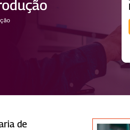
rodução
ução
aria de