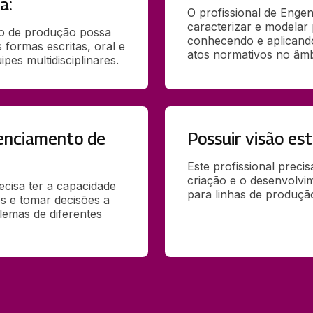
a:
O profissional de Enge
caracterizar e modelar 
o de produção possa 
conhecendo e aplicando 
formas escritas, oral e 
atos normativos no âmbi
ipes multidisciplinares.
renciamento de
Possuir visão est
Este profissional preci
criação e o desenvolvim
cisa ter a capacidade 
para linhas de produçã
s e tomar decisões a 
lemas de diferentes 